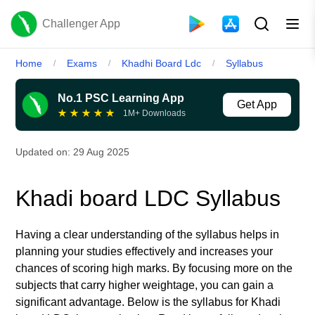
Challenger App
Home
Exams
Khadhi Board Ldc
Syllabus
/
/
/
No.1 PSC Learning App
Get App
★
★
★
★
★
1M+ Downloads
Updated on:
29 Aug 2025
Khadi board LDC Syllabus
Having a clear understanding of the syllabus helps in
planning your studies effectively and increases your
chances of scoring high marks. By focusing more on the
subjects that carry higher weightage, you can gain a
significant advantage. Below is the syllabus for Khadi