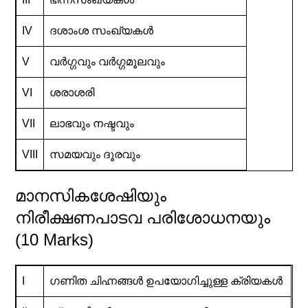
IV
ദശാംശ സംഖ്യകൾ
V
വർഗ്ഗവും വർഗ്ഗമൂലവും
VI
ശരാശരി
VII
ലാഭവും നഷ്ടവും
VIII
സമയവും ദൂരവും
മാനസികശേഷിയും
നിരീക്ഷണപാടവ പരിശോധനയും
(10 Marks)
I
ഗണിത ചിഹ്നങ്ങൾ ഉപയോഗിച്ചുള്ള ക്രിയകൾ