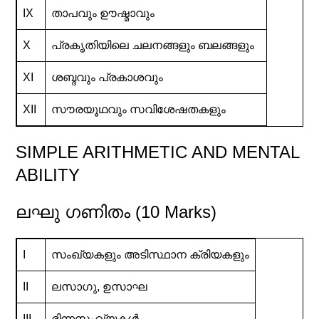
IX
താപവും ഊഷ്മാവും
X
പ്രകൃതിയിലെ ചലനങ്ങളും ബലങ്ങളും
XI
ശബ്ദവും പ്രകാശവും
XII
സൗരയൂഥവും സവിശേഷതകളും
SIMPLE ARITHMETIC AND MENTAL
ABILITY
ലഘു ഗണിതം (10 Marks)
I
സംഖ്യകളും അടിസ്ഥാന ക്രിയകളും
II
ലസാഗു, ഉസാഘ
III
ഭിന്നസംഖ്യകൾ