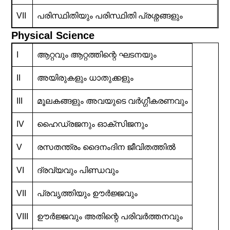
VII
പരിസ്ഥിതിയും പരിസ്ഥിതി പ്രശ്നങ്ങളും
Physical Science
I
ആറ്റവും ആറ്റത്തിന്റെ ഘടനയും
II
അയിരുകളും ധാതുക്കളും
III
മൂലകങ്ങളും അവയുടെ വർഗ്ഗീകരണവും
IV
ഹൈഡ്രജനും ഓക്സിജനും
V
രസതന്ത്രം ദൈനംദിന ജീവിതത്തിൽ
VI
ദ്രവ്യവും പിണ്ഡവും
VII
പ്രവൃത്തിയും ഊർജ്ജവും
VIII
ഊർജ്ജവും അതിന്റെ പരിവർത്തനവും