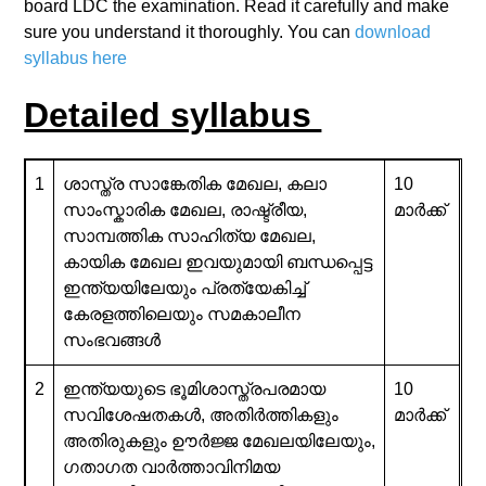
board LDC the examination. Read it carefully and make
sure you understand it thoroughly. You can
download
syllabus here
Detailed syllabus
1
ശാസ്ത്ര സാങ്കേതിക മേഖല, കലാ
10
സാംസ്കാരിക മേഖല, രാഷ്ട്രീയ,
മാർക്ക്
സാമ്പത്തിക സാഹിത്യ മേഖല,
കായിക മേഖല ഇവയുമായി ബന്ധപ്പെട്ട
ഇന്ത്യയിലേയും പ്രത്യേകിച്ച്
കേരളത്തിലെയും സമകാലീന
സംഭവങ്ങൾ
2
ഇന്ത്യയുടെ ഭൂമിശാസ്ത്രപരമായ
10
സവിശേഷതകൾ, അതിർത്തികളും
മാർക്ക്
അതിരുകളും ഊർജ്ജ മേഖലയിലേയും,
ഗതാഗത വാർത്താവിനിമയ