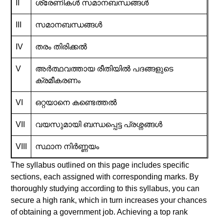
II
ശ്രേണികൾ സമാനബന്ധങ്ങൾ
III
സമാനബന്ധങ്ങൾ
IV
തരം തിരിക്കൽ
V
അർത്ഥവത്തായ രീതിയിൽ പദങ്ങളുടെ
ക്രമീകരണം
VI
ഒറ്റയാനെ കണ്ടെത്തൽ
VII
വയസുമായി ബന്ധപ്പെട്ട പ്രശ്നങ്ങൾ
VIII
സ്ഥാന നിർണ്ണയം
The syllabus outlined on this page includes specific
sections, each assigned with corresponding marks. By
thoroughly studying according to this syllabus, you can
secure a high rank, which in turn increases your chances
of obtaining a government job. Achieving a top rank