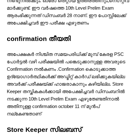
നീണ്ടുനിൽക്കും. ഓരോ തെറ്റായ ഉത്തരത്തിനും,നെഗറ്റീവ്
മാർക്കുണ്ട്. ഈ വർഷത്തെ 10th Level Prelim Exam
ആരംഭിക്കുന്നത് ഡിസംബർ 28 നാണ്. ഈ പോസ്റ്റിലേക്ക്
അപേക്ഷിച്ചവർ ഈ പരീക്ഷ എഴുതണം
confirmation തീയതി
അപേക്ഷകർ നിശ്ചിത സമയപരിധിക്ക് മുമ്പ് കേരള PSC
പോർട്ടൽ വഴി പരീക്ഷയിൽ പങ്കെടുക്കാനുള്ള അവരുടെ
Confirmation നൽകണം .Confirmation കൊടുക്കാത്ത
ഉദ്യോഗാർത്ഥികൾക്ക്‌ അഡ്മിറ്റ് കാർഡ് ലഭിക്കുകയില്ല
അവർക്ക് പരീക്ഷയ്ക്ക് ഹാജരാകാനും കഴിയില്ല. Store
Keeper തസ്തികകൾക്കായി അപേക്ഷിച്ചവർ ഡിസംബറിൽ
നടക്കുന്ന 10th Level Prelim Exam എഴുതേണ്ടതിനാൽ
അതിനുള്ള confirmation october 11 ന് മുൻപ്
നല്കേണ്ടതാണ്
Store Keeper സിലബസ്