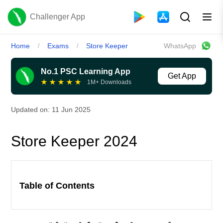
Challenger App
Home
Exams
Store Keeper
WhatsApp
/
/
No.1 PSC Learning App
Get App
★
★
★
★
★
1M+ Downloads
Updated on:
11 Jun 2025
Store Keeper 2024
Table of Contents