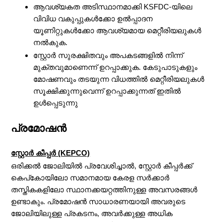
ആവശ്യകത അടിസ്ഥാനമാക്കി KSFDC-യിലെ
വിവിധ വകുപ്പുകൾക്കോ ​​ഉൽപ്പാദന
യൂണിറ്റുകൾക്കോ ​​ആവശ്യമായ മെറ്റീരിയലുകൾ
നൽകുക.
സ്റ്റോർ സുരക്ഷിതവും അപകടങ്ങളിൽ നിന്ന്
മുക്തവുമാണെന്ന് ഉറപ്പാക്കുക. കേടുപാടുകളും
മോഷണവും തടയുന്ന വിധത്തിൽ മെറ്റീരിയലുകൾ
സൂക്ഷിക്കുന്നുവെന്ന് ഉറപ്പാക്കുന്നത് ഇതിൽ
ഉൾപ്പെടുന്നു
പ്രമോഷൻ
സ്റ്റോർ കീപ്പർ (KEPCO)
ഒരിക്കൽ ജോലിയിൽ പ്രവേശിച്ചാൽ, സ്റ്റോർ കീപ്പർക്ക്
കെപ്‌കോയിലോ സമാനമായ കേരള സർക്കാർ
തസ്തികകളിലോ സ്ഥാനക്കയറ്റത്തിനുള്ള അവസരങ്ങൾ
ഉണ്ടാകും. പ്രമോഷൻ സാധാരണയായി അവരുടെ
ജോലിയിലുള്ള പ്രകടനം, അവർക്കുള്ള അധിക