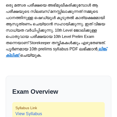
ഒരു മത്സര പരീക്ഷയെ അഭിമുഖീകരിക്കുമ്പോൾ ആ
പരീക്ഷയുടെ സിലബസ് മനസ്സിലാക്കുന്നത് നമ്മുടെ
പഠനത്തിനുള്ള ഷെഡ്യൂൾ കൂടുതൽ കാര്യക്ഷമമായി
ആസൂത്രണം ചെയ്യാൻ സഹായിക്കുന്നു. ഇത് വിജയ
സാധ്യത വർധിപ്പിക്കുന്നു. 10th Level ജോലിക്കുള്ള
പൊതുവായ പരീക്ഷയായ 10th Level Prelim Exam
തന്നെയാണ് Storekeeper തസ്തികകൾക്കും എഴുതേണ്ടത്.
പൂർണമായ 10th prelims syllabus PDF ലഭിക്കാൻ
ലിങ്ക്
ക്ലിക്ക്
ചെയ്യുക.
Exam Overview
Syllabus Link
View Syllabus