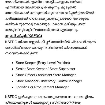
യോഗ്യതകൾ, ഉയർന്ന തസ്തികകളുടെ ലഭ്യത
എന്നിവയെ ആശ്രയിച്ചിരിക്കുന്നു. കൂടുതൽ
യോഗ്യതകൾ നേടുന്നതിലൂടെയോ ഡിപ്പാർട്ട്‌മെൻ്റൽ
പരീക്ഷകൾക്ക് ഹാജരാകുന്നതിലൂടെയോ അവരുടെ
കരിയർ മുന്നോട്ട് കൊണ്ടുപോകാൻ കഴിയും. ഇത്
അഡ്മിനിസ്ട്രേറ്റീവ് മാനേജർ വരെ എത്തുന്നു.
സ്റ്റോർ കീപ്പർ (KSFDC)
KSFDC യിലെ സ്റ്റോർ കീപ്പർ ജോലിയിൽ പ്രവേശിക്കുന്ന
ഒരാൾക്ക് താഴെ പറയുന്ന രീതിയിൽ പ്രൊമോഷൻ
സാദ്ധ്യതകൾ ഉണ്ട്
Store Keeper (Entry-Level Position)
Senior Store Keeper / Store Supervisor
Store Officer / Assistant Store Manager
Store Manager / Inventory Control Manager
Logistics or Procurement Manager
KSFDC ഉൾപ്പെടെ പല പൊതുമേഖലാ സ്ഥാപങ്ങളിലും
പ്രമോഷനുകൾ പലപ്പോഴും സീനിയോറിറ്റിയെ