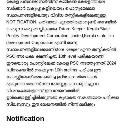
കേരള പബ്ലിക് സർവീസ് കമ്മീഷൻ കേരളത്തിലെ
സർക്കാർ വകുപ്പുകളിലെയും പൊതുമേഖലാ
സ്ഥാപനങ്ങളിലെയും വിവിധ തസ്തികകളിലേക്കുള്ള
NOTIFICATION പതിവായി പുറത്തിറക്കാറുണ്ട്. അവയിൽ
പെടുന്ന ഒരു തസ്തികയാണ് store Keeper. Kerala State
Poultry Development Corporation Limited,Kerala state film
development Corporation എന്നീ രണ്ടു
സ്ഥാപനങ്ങളിലേക്കാണ് store Keeper എന്ന തസ്തികയിൽ
PSC അപേക്ഷ ക്ഷണിച്ചത്. 10th level പരീക്ഷയാണ്
ഈയൊരു പോസ്റ്റിലേക്ക് കേരള PSC നടത്തുന്നത്. 2024
ഡിസംബറിൽ നടക്കുന്ന 10th prelims പരീക്ഷ ഈ
പോസ്റ്റിലേക്ക് അപേക്ഷിച്ച ഉദ്യോഗാർത്ഥികൾ
എഴുതേണ്ടതാണ്. ഈ പോസ്റ്റുകളെക്കുറിച്ചുള്ള
വിശദാംശങ്ങളാണ് ഈ ലേഖനത്തിൽ
ഉൾക്കൊള്ളിച്ചിരിക്കുന്നത്. കൂടാതെ സമഗ്രമായ പരീക്ഷാ
സിലബസും ഈ ലേഖനത്തിൽ നിന്ന് ലഭിക്കും
Notification