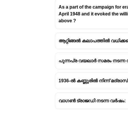
As a part of the campaign for e
April 1948 and it evoked the wil
above ?
ആറ്റിങ്ങൽ കലാപത്തിൽ വധിക്കപ
പുന്നപ്ര വയലാർ സമരം നടന്ന 
1936-ൽ കണ്ണൂരിൽ നിന്ന് മദ്രാ
വാഗൺ ട്രാജഡി നടന്ന വർഷം: