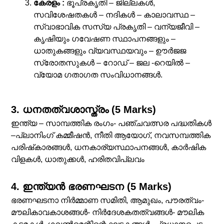
കേരളം :
ഭൂപ്രകൃതി – ജില്ലകള്‍,
സവിശേഷതകള്‍ – നദികള്‍ – കാലാവസ്ഥ –
സ്വാഭാവിക സസ്യ പ്രകൃതി – വന്യജീവി –
കൃഷിയും ഗവേഷണ സ്ഥാപനങ്ങളും –
ധാതുകങ്ങളും വ്യവസ്ഥയവും – ഊർജജ
സ്രോതസുകൾ – റോഡ്‌ – ജല -റെയില്‍ –
വ്യോമ ഗതാഗത സംവിധാനങ്ങള്‍.
3. ധനതത്വശാസ്ത്രം (5 Marks)
ഇന്ത്യ – സാമ്പത്തിക രംഗം- പഞ്ചവത്സര പദ്ധതികള്‍
–പ്ലാനിംഗ് കമ്മീഷൻ, നീതി ആയോഗ്, നവസമ്പത്തിക
പരിഷ്‌കാരങ്ങൾ, ധനകാര്യസ്ഥാപനങ്ങൾ, കാർഷിക
വിളകൾ, ധാതുക്കൾ, ഹരിതവിപ്ലവം
4. ഇന്ത്യൻ ഭരണഘടന (5 Marks)
ഭരണഘടനാ നിർമ്മാണ സമിതി, ആമുഖം, പൗരത്വം-
മൗലികാവകാശങ്ങൾ- നിർദേശകതത്വങ്ങൾ- മൗലിക