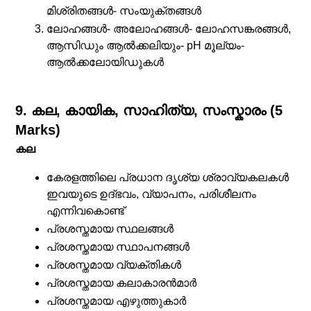
മിശ്രിതങ്ങൾ- സംയുക്തങ്ങൾ
ലോഹങ്ങൾ- അലോഹങ്ങൾ- ലോഹസങ്കരങ്ങൾ,
ആസിഡും ആൽക്കലിയും- pH മൂല്യം-
ആൽക്കലോയിഡുകൾ
9. കല, കായിക, സാഹിത്യ, സംസ്കാരം (5
Marks)
കല
കേരളത്തിലെ പ്രധാന ദൃശ്യ ശ്രാവ്യകലകൾ
ഇവയുടെ ഉദ്ഭവം, വ്യാപനം, പരിശീലനം
എന്നിവകൊണ്ട്
പ്രശസ്തമായ സ്ഥലങ്ങൾ
പ്രശസ്തമായ സ്ഥാപനങ്ങൾ
പ്രശസ്തമായ വ്യക്തികൾ
പ്രശസ്തമായ കലാകാരൻമാർ
പ്രശസ്തമായ എഴുത്തുകാർ