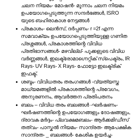
ചലന നിയമം- മോഷൻ- മൂന്നാം ചലന നിയമം
ഉപയോഗപ്പെടുത്തുന്ന സന്ദർഭങ്ങൾ, ISRO
യുടെ ബഹിരാകാശ നേട്ടങ്ങൾ
പ്രകാശം- ലെൻസ്, ദർപ്പണം- r =2f എന്ന
സമവാക്യം ഉപയോഗപ്പെടുത്തിയുള്ള ഗണിത
പ്രശ്നങ്ങൾ, പ്രകാശത്തിന്റെ വിവിധ
പ്രതിഭാസങ്ങൾ- മഴവില്ല്- പൂക്കളുടെ വിവിധ
വർണ്ണങ്ങൾ, ഇലക്ട്രോമാഗ്നെറ്റിക് സ്പെക്ട്രം, IR
Rays- UV Rays- X Rays- ഫോട്ടോ ഇലക്ട്രിക്
ഇഫക്ട്.
ശബ്ദം- വിവിധതരം തരംഗങ്ങൾ -വ്യത്യസ്ത
മാധ്യമങ്ങളിൽ പ്രകാശത്തിന്റെ പ്രവേഗം,
അനുരണനം, ആവർത്തന പ്രതിപതനം
ബലം – വിവിധ തരം ബലങ്ങൾ -ഘർഷണം-
ഘർഷണത്തിന്റെ ഉപയോഗങ്ങളും ദോഷങ്ങളും,
ദ്രാവക മർദ്ദം- പ്ലവക്ഷമബലം- ആർക്കമിഡീസ്
തത്വം- പാസ്കൽ നിയമം- സാന്ദ്രത- ആപേക്ഷിക
സാന്ദ്രത- _ ബലങ്ങൾ- കേശിക ഉയർച്ച-