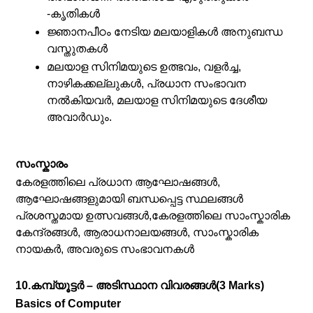
-കൃതികൾ
ജ്ഞാനപീഠം നേടിയ മലയാളികൾ അനുബന്ധ
വസ്തുതകൾ
മലയാള സിനിമയുടെ ഉത്ഭവം, വളർച്ച,
നാഴികക്കല്ലുകൾ, പ്രധാന സംഭാവന
നൽകിയവർ, മലയാള സിനിമയുടെ ദേശീയ
അവാർഡും.
സംസ്കാരം
കേരളത്തിലെ പ്രധാന ആഘോഷങ്ങൾ,
ആഘോഷങ്ങളുമായി ബന്ധപ്പെട്ട സ്ഥലങ്ങൾ
പ്രശസ്തമായ ഉത്സവങ്ങൾ,കേരളത്തിലെ സാംസ്കാരിക
കേന്ദ്രങ്ങൾ, ആരാധനാലയങ്ങൾ, സാംസ്കാരിക
നായകർ, അവരുടെ സംഭാവനകൾ
10.കമ്പ്യൂട്ടർ – അടിസ്ഥാന വിവരങ്ങൾ(3 Marks)
Basics of Computer