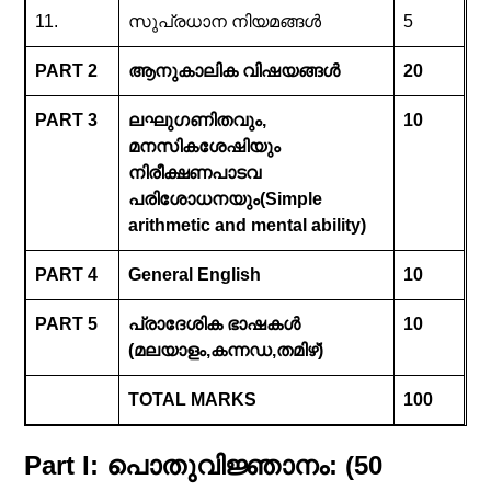
11.
സുപ്രധാന നിയമങ്ങൾ
5
PART 2
ആനുകാലിക വിഷയങ്ങൾ
20
PART 3
ലഘുഗണിതവും,
10
മനസികശേഷിയും
നിരീക്ഷണപാടവ
പരിശോധനയും(Simple
arithmetic and mental ability)
PART 4
General English
10
PART 5
പ്രാദേശിക ഭാഷകൾ
10
(മലയാളം,കന്നഡ,തമിഴ്)
TOTAL MARKS
100
Part I: പൊതുവിജ്ഞാനം: (50