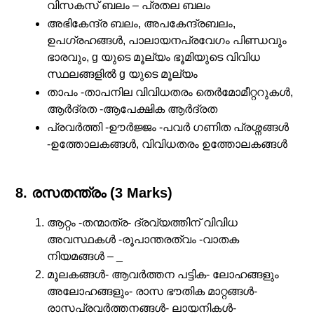
വിസകസ് ബലം – പ്രതല ബലം
അഭികേന്ദ്ര ബലം, അപകേന്ദ്രബലം,
ഉപഗ്രഹങ്ങൾ, പാലായനപ്രവേഗം പിണ്ഡവും
ഭാരവും, g യുടെ മൂല്യം ഭൂമിയുടെ വിവിധ
സ്ഥലങ്ങളിൽ g യുടെ മൂല്യം
താപം -താപനില വിവിധതരം തെർമോമീറ്ററുകൾ,
ആർദ്രത -ആപേക്ഷിക ആർദ്രത
പ്രവർത്തി -ഊർജ്ജം -പവർ ഗണിത പ്രശ്നങ്ങൾ
-ഉത്തോലകങ്ങൾ, വിവിധതരം ഉത്തോലകങ്ങൾ
8. രസതന്ത്രം (3 Marks)
ആറ്റം -തന്മാത്ര- ദ്രവ്യത്തിന് വിവിധ
അവസ്ഥകൾ -രൂപാന്തരത്വം -വാതക
നിയമങ്ങൾ – _
മൂലകങ്ങൾ- ആവർത്തന പട്ടിക- ലോഹങ്ങളും
അലോഹങ്ങളും- രാസ ഭൗതിക മാറ്റങ്ങൾ-
രാസപ്രവർത്തനങ്ങൾ- ലായനികൾ-