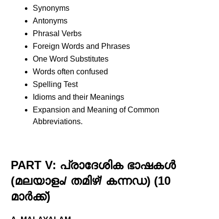
Synonyms
Antonyms
Phrasal Verbs
Foreign Words and Phrases
One Word Substitutes
Words often confused
Spelling Test
Idioms and their Meanings
Expansion and Meaning of Common
Abbreviations.
PART V: പ്രാദേശിക ഭാഷകൾ
(മലയാളം/ തമിഴ്/ കന്നഡ) (10
മാർക്ക്)