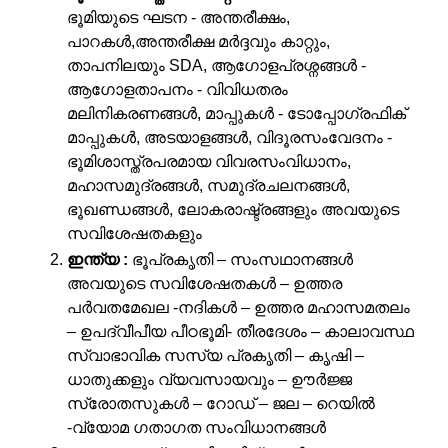
ഭൂമിയുടെ ഘടന - അന്തരീക്ഷം,
പാറകള്‍,അന്തരീക്ഷ മര്‍ദ്ദവും കാറ്റും,
താപനിലയും SDA, ആഗോളപ്രശ്നങ്ങള്‍ -
ആഗോളതാപനം - വിവിധതരം
മലിനികരണങ്ങള്‍, മാപ്പുകള്‍ - ടോപ്പോഗ്രഫിക്‌
മാപ്പുകള്‍, അടയാളങ്ങള്‍, വിദൂരസംവേദനം -
ഭൂമിശാസ്ത്രപരമായ വിവരസംവിധാനം,
മഹാസമുദ്രങ്ങള്‍, സമുദ്രചലനങ്ങള്‍,
ഭൂഖണ്ഡങ്ങള്‍, ലോകരാഷ്ട്രങ്ങളും അവയുടെ
സവിശേഷതകളും
ഇന്ത്യ :
ഭൂപ്രകൃതി – സംസഥാനങ്ങൾ
അവയുടെ സവിശേഷതകള്‍ – ഉത്തര
പർവതമേഖല -നദികള്‍ – ഉത്തര മഹാസമതലം
– ഉപദ്വീപീയ പീഠഭൂമി- തീരദേശം – കാലാവസ്ഥ
സ്വാഭാവിക സസ്യ പ്രകൃതി – കൃഷി –
ധാതുക്കളും വ്യവസായവും – ഊർജ്ജ
സ്രോതസുകൾ – റോഡ്‌ – ജല – റെയില്‍
-വ്യോമ ഗതാഗത സംവിധാനങ്ങള്‍