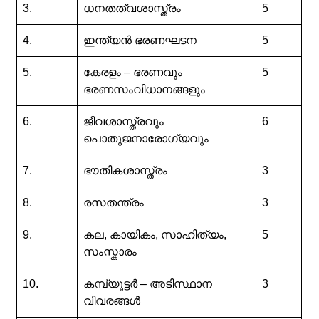
3.
ധനതത്വശാസ്ത്രം
5
4.
ഇന്ത്യൻ ഭരണഘടന
5
5.
കേരളം – ഭരണവും
5
ഭരണസംവിധാനങ്ങളും
6.
ജീവശാസ്ത്രവും
6
പൊതുജനാരോഗ്യവും
7.
ഭൗതികശാസ്ത്രം
3
8.
രസതന്ത്രം
3
9.
കല, കായികം, സാഹിത്യം,
5
സംസ്കാരം
10.
കമ്പ്യൂട്ടർ – അടിസ്ഥാന
3
വിവരങ്ങൾ