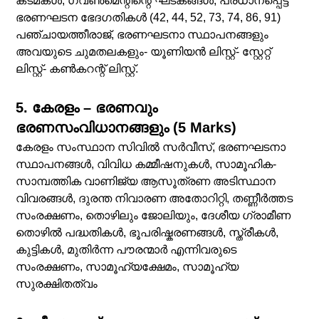
കടമകൾ, ഗവൺമെന്റിന്റെ ഘടകങ്ങൾ, പ്രധാനപ്പെട്ട
ഭരണഘടന ഭേദഗതികൾ (42, 44, 52, 73, 74, 86, 91)
പഞ്ചായത്തീരാജ്, ഭരണഘടനാ സ്ഥാപനങ്ങളും
അവയുടെ ചുമതലകളും- യൂണിയൻ ലിസ്റ്റ്- സ്റ്റേറ്റ്
ലിസ്റ്റ്- കൺകറന്റ് ലിസ്റ്റ്.
5. കേരളം – ഭരണവും
ഭരണസംവിധാനങ്ങളും (5 Marks)
കേരളം സംസ്ഥാന സിവിൽ സർവീസ്, ഭരണഘടനാ
സ്ഥാപനങ്ങൾ, വിവിധ കമ്മീഷനുകൾ, സാമൂഹിക-
സാമ്പത്തിക വാണിജ്യ ആസൂത്രണ അടിസ്ഥാന
വിവരങ്ങൾ, ദുരന്ത നിവാരണ അതോറിറ്റി, തണ്ണീർത്തട
സംരക്ഷണം, തൊഴിലും ജോലിയും, ദേശീയ ഗ്രാമീണ
തൊഴിൽ പദ്ധതികൾ, ഭൂപരിഷ്കരണങ്ങൾ, സ്ത്രീകൾ,
കുട്ടികൾ, മുതിർന്ന പൗരന്മാർ എന്നിവരുടെ
സംരക്ഷണം, സാമൂഹ്യക്ഷേമം, സാമൂഹ്യ
സുരക്ഷിതത്വം