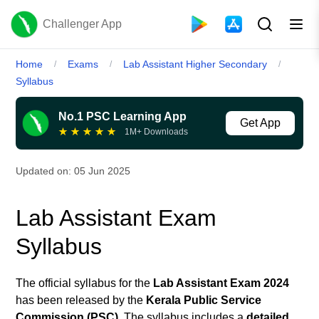
Challenger App
Home
Exams
Lab Assistant Higher Secondary
/
/
/
Syllabus
No.1 PSC Learning App
Get App
★
★
★
★
★
1M+ Downloads
Updated on:
05 Jun 2025
Lab Assistant Exam
Syllabus
The official syllabus for the
Lab Assistant Exam 2024
has been released by the
Kerala Public Service
Commission (PSC)
. The syllabus includes a
detailed