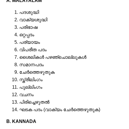
A. MALAYALAM
പദശുദ്ധി
വാക്യശുദ്ധി
പരിഭാഷ
ഒറ്റപ്പദം
പര്യായം
വിപരീത പദം
ശൈലികൾ പഴഞ്ചൊല്ലുകൾ
സമാനപദം
ചേർത്തെഴുതുക
സ്ത്രീലിംഗം
പുല്ലിംഗം
വചനം
പിരിച്ചെഴുതൽ
ഘടക പദം (വാക്യം ചേർത്തെഴുതുക)
B. KANNADA